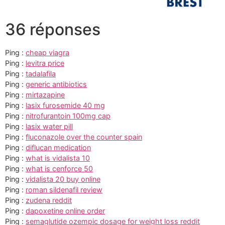
36 réponses
Ping :
cheap viagra
Ping :
levitra price
Ping :
tadalafila
Ping :
generic antibiotics
Ping :
mirtazapine
Ping :
lasix furosemide 40 mg
Ping :
nitrofurantoin 100mg cap
Ping :
lasix water pill
Ping :
fluconazole over the counter spain
Ping :
diflucan medication
Ping :
what is vidalista 10
Ping :
what is cenforce 50
Ping :
vidalista 20 buy online
Ping :
roman sildenafil review
Ping :
zudena reddit
Ping :
dapoxetine online order
Ping :
semaglutide ozempic dosage for weight loss reddit